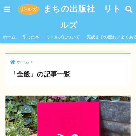
まちの出版社 リト
ルズ
ホーム
作った本
リトルズについて
完成までの流れ／よくあ
ホーム
「全般」の記事一覧