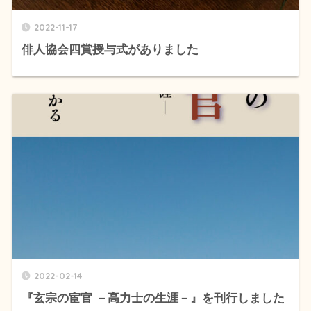
2022-11-17
俳人協会四賞授与式がありました
2022-02-14
『玄宗の宦官 －高力士の生涯－』を刊行しました