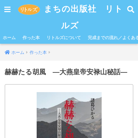
まちの出版社 リト
ルズ
ホーム
作った本
リトルズについて
完成までの流れ／よくあ
ホーム
作った本
赫赫たる胡風 ―大燕皇帝安禄山秘話―