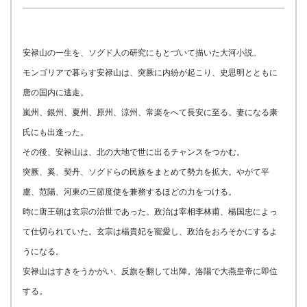
安禄山の一生を、ソグド人の研究にもとづいて描いた大河小説。
モンゴリアで暮らす安禄山は、突厥に内紛が起こり、史思明とともに
唐の国内に逃走。
嵐州、銀州、夏州、原州、涼州、常楽をへて長安に至る。妻になる康
氏にも出逢った。
その後、安禄山は、北の大地で世に出るチャンスをつかむ。
突厥、奚、契丹、ソグドらの民族をまとめて勢力を拡大。やがて平
盧、范陽、河東の三節度使を兼務するほどの力をつける。
時に唐王朝は玄宗の治世であった。政治は宰相李林甫、楊国忠によっ
て仕切られていた。玄宗は楊貴妃を寵愛し、政治をおろそかにするよ
うになる。
安禄山はすきをうかがい、反旗を翻して出陣。洛陽で大燕皇帝に即位
する。