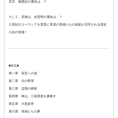
玄宗、楊貴妃の運命は…？
そして、安禄山、史思明の運命は…？
八世紀のユーラシアを背景に草原の英雄たちの雄姿が活写される歴史
小説の登場！
■目次■
第一章 長安への道
第二章 北の野望
第三章 辺境の睥睨
第四章 禄山、三節度使を兼務す
第五章 大燕皇帝
第六章 英雄たちの夢