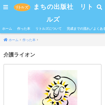
まちの出版社 リト
ルズ
ホーム
作った本
リトルズについて
完成までの流れ／よくあ
ホーム
作った本
介護ライオン